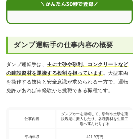
ダンプ運転手のスケジュール
＼かんたん30秒で登録／
ダンプ運転手に向いている人の特徴
ダンプ運転手に活かせる資格やスキル
ダンプ運転手の仕事内容の概要
就職・転職する前に必要な準備
ダンプ運転手のキャリア形成
ダンプ運転手は、
主に土砂や砂利、コンクリートなど
の建設資材を運搬する役割を担っています
。大型車両
ダンプ運転手の仕事内容に関するまとめ
を操作する技術と安全意識が求められる一方で、運転
免許があれば未経験から挑戦できる職種です。
ダンプカーを運転して、砂利や土砂を建
仕事内容
設現場に搬入したり、各種資材を生産工
場へ運んだりする
平均年収
491.9万円