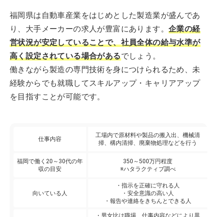
福岡県は自動車産業をはじめとした製造業が盛んであ
り、大手メーカーの求人が豊富にあります。
企業の経
営状況が安定していることで、社員全体の給与水準が
高く設定されている場合がある
でしょう。
働きながら製造の専門技術を身につけられるため、未
経験からでも就職してスキルアップ・キャリアアップ
を目指すことが可能です。
工場内で原材料や製品の搬入出、機械清
仕事内容
掃、構内清掃、廃棄物処理などを行う
福岡で働く20～30代の年
350～500万円程度
収の目安
※ハタラクティブ調べ
・指示を正確に守れる人
向いている人
・安全意識の高い人
・報告や連絡をきちんとできる人
・男女比は職場、仕事内容などにより異