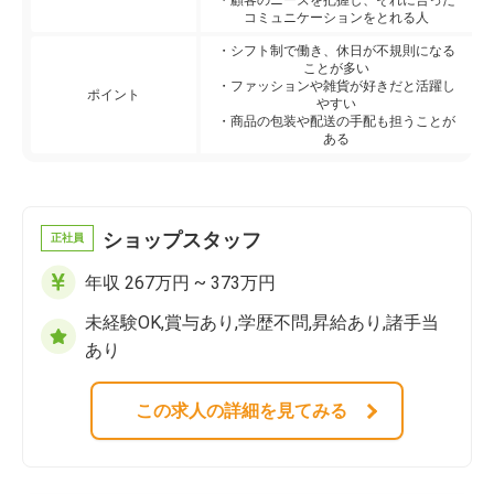
・顧客のニーズを把握し、それに合った
コミュニケーションをとれる人
・シフト制で働き、休日が不規則になる
ことが多い
・ファッションや雑貨が好きだと活躍し
ポイント
やすい
・商品の包装や配送の手配も担うことが
ある
ショップスタッフ
正社員
年収 267万円 ~ 373万円
未経験OK,賞与あり,学歴不問,昇給あり,諸手当
あり
この求人の詳細を見てみる