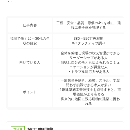
工程・安全・品質・原価の4つを軸に、建
仕事内容
設工事全体を管理する
福岡で働く20～30代の年
380～550万円程度
収の目安
※ハタラクティブ調べ
・全体を俯瞰し現場の状況管理ができる
リーダーシップがある人
向いている人
・傾聴し自分の考えも伝えられるコミュ
ニケーションが得意な人
・トラブル対応力がある人
・一部業務を除き、経験、スキル、学歴
問わず挑戦できる求人が多い
・1級建築施工管理技士を取得すると、市
ポイント
場価値がより高まる
・将来的に地図に残る建物の建築に携わ
れる
正社員