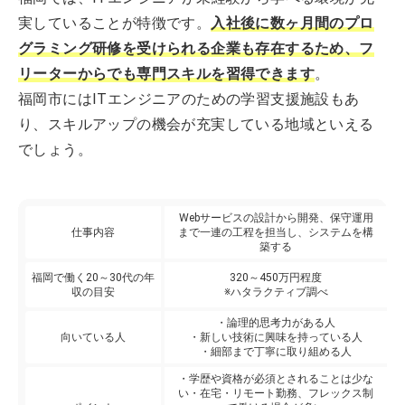
実していることが特徴です。
入社後に数ヶ月間のプロ
グラミング研修を受けられる企業も存在するため、フ
リーターからでも専門スキルを習得できます
。
福岡市にはITエンジニアのための学習支援施設もあ
り、スキルアップの機会が充実している地域といえる
でしょう。
Webサービスの設計から開発、保守運用
仕事内容
まで一連の工程を担当し、システムを構
築する
福岡で働く20～30代の年
320～450万円程度
収の目安
※ハタラクティブ調べ
・論理的思考力がある人
向いている人
・新しい技術に興味を持っている人
・細部まで丁寧に取り組める人
・学歴や資格が必須とされることは少な
い・在宅・リモート勤務、フレックス制