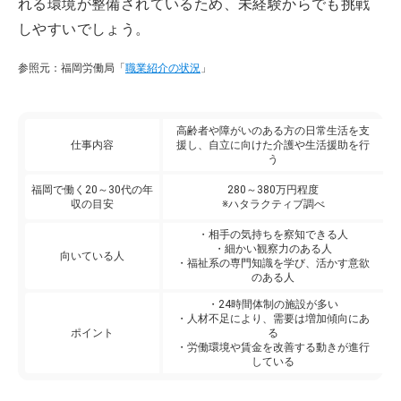
れる環境が整備されているため、未経験からでも挑戦
しやすいでしょう。
参照元：福岡労働局「
職業紹介の状況
」
高齢者や障がいのある方の日常生活を支
仕事内容
援し、自立に向けた介護や生活援助を行
う
福岡で働く20～30代の年
280～380万円程度
収の目安
※ハタラクティブ調べ
・相手の気持ちを察知できる人
・細かい観察力のある人
向いている人
・福祉系の専門知識を学び、活かす意欲
のある人
・24時間体制の施設が多い
・人材不足により、需要は増加傾向にあ
ポイント
る
・労働環境や賃金を改善する動きが進行
している