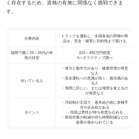
く存在するため、資格の有無に関係なく挑戦できま
す。
トラックを運転し、全国各地の荷物や商
仕事内容
品を、安全・確実に目的地まで届ける
福岡で働く20～30代の年
320～450万円程度
収の目安
※ハタラクティブ調べ
・体力と集中力があり、健康管理が得意
な人
・安全運転への意識が高く、責任感のあ
向いている人
る人
・地理に詳しい、または地理を覚えるの
が得意な人
・月給制が主流で、基本給の他に各種手
当や歩合給がある
ポイント
・現状は男性が98％程度を占める
・荷役作業の軽減や待ち時間削減などの
改善が進められている