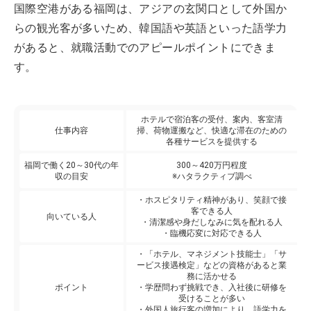
国際空港がある福岡は、アジアの玄関口として外国か
らの観光客が多いため、韓国語や英語といった語学力
があると、就職活動でのアピールポイントにできま
す。
ホテルで宿泊客の受付、案内、客室清
仕事内容
掃、荷物運搬など、快適な滞在のための
各種サービスを提供する
福岡で働く20～30代の年
300～420万円程度
収の目安
※ハタラクティブ調べ
・ホスピタリティ精神があり、笑顔で接
客できる人
向いている人
・清潔感や身だしなみに気を配れる人
・臨機応変に対応できる人
・「ホテル、マネジメント技能士」「サ
ービス接遇検定」などの資格があると業
務に活かせる
ポイント
・学歴問わず挑戦でき、入社後に研修を
受けることが多い
・外国人旅行客の増加により、語学力を