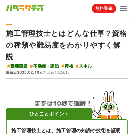
無料登録
施工管理技士とはどんな仕事？資格
の種類や難易度をわかりやすく解
説
#
不動産・建設
#
#
職種図鑑
#
スキル
資格
更新日
公開日
2025.02.10
2018.03.15
まずは10秒で理解！
ひとことポイント
施工管理技士とは、施工管理の知識や技術を証明