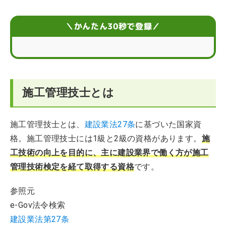
施工管理技士の年収
＼かんたん30秒で登録／
施工管理技士を取得する5つのメリット
施工管理技士として働く方の体験談
施工管理技士とは
施工管理技士に関するQ&A
施工管理技士とは、
建設業法27条
に基づいた国家資
格。施工管理技士には1級と2級の資格があります。
施
工技術の向上を目的に、主に建設業界で働く方が施工
管理技術検定を経て取得する資格
です。
参照元
e-Gov法令検索
建設業法第27条