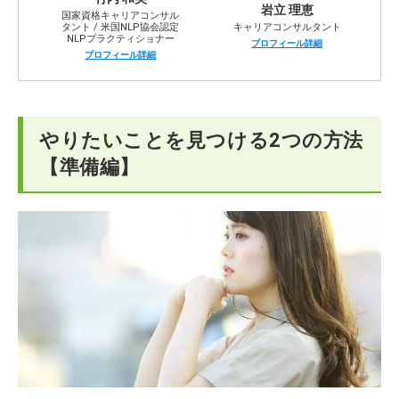
岩立 理恵
国家資格キャリアコンサル
タント / 米国NLP協会認定
キャリアコンサルタント
やりたいことが見つからないとどうなる？
NLPプラクティショナー
プロフィール詳細
プロフィール詳細
やりたいことが見つかったら？実現への4ステップ
【まとめ】やりたいことが見つからないときはプロに相
談してみよう
やりたいことを見つける2つの方法
【準備編】
仕事でやりたいことが見つからないお悩みに関するQ&A