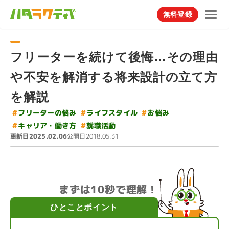
無料登録
フリーターを続けて後悔…その理由
や不安を解消する将来設計の立て方
を解説
#
#
フリーターの悩み
ライフスタイル
#
お悩み
#
キャリア・働き方
#
就職活動
更新日
公開日
2025.02.06
2018.05.31
まずは10秒で理解！
ひとことポイント