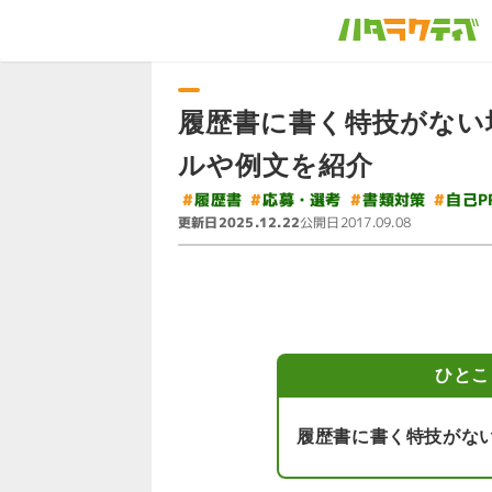
履歴書に書く特技がない
ルや例文を紹介
#
#
応募・選考
#
#
書類対策
自己P
履歴書
更新日
公開日
2025.12.22
2017.09.08
ひとこ
履歴書に書く特技がな