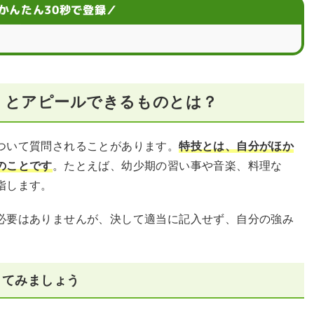
かんたん30秒で登録／
くとアピールできるものとは？
ト
技を見つけよう
ついて質問されることがあります。
特技とは、自分がほか
のことです
。たとえば、幼少期の習い事や音楽、料理な
&A
指します。
必要はありませんが、決して適当に記入せず、自分の強み
してみましょう