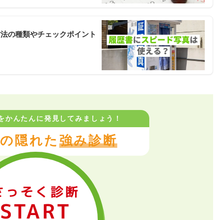
方法の種類やチェックポイント
をかんたんに
発見してみましょう！
の隠れた
強み診断
さっそく診断
START