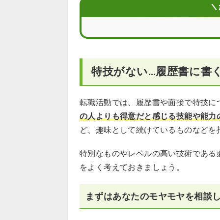
履歴書で使えるおすすめの特技一覧
＼
履歴書に書くのを避けたい特技
履歴書や面接で使える特技の例文
特技がない…履歴書に書
面接で特技をアピールする際のポイン
特別でなくてOK！普段の自分から特
転職活動では、履歴書や面接で特技に
の人よりも得意だと感じる技能や能力
履歴書に書く特技がない場合のお悩みQ
ど、趣味として続けているものなどを
特別なものやレベルの高い技術である
をよく考えておきましょう。
まずはあなたのモヤモヤを相談