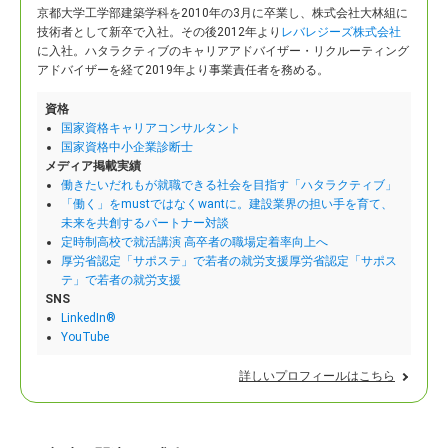
京都大学工学部建築学科を2010年の3月に卒業し、株式会社大林組に
技術者として新卒で入社。
その後2012年より
レバレジーズ株式会社
に入社。ハタラクティブのキャリアアドバイザー・リクルーティング
アドバイザーを経て2019年より事業責任者を務める。
資格
国家資格キャリアコンサルタント
国家資格中小企業診断士
メディア掲載実績
働きたいだれもが就職できる社会を目指す「ハタラクティブ」
「働く」をmustではなくwantに。建設業界の担い手を育て、
未来を共創するパートナー対談
定時制高校で就活講演 高卒者の職場定着率向上へ
厚労省認定「サポステ」で若者の就労支援厚労省認定「サポス
テ」で若者の就労支援
SNS
LinkedIn®
YouTube
詳しいプロフィールはこちら