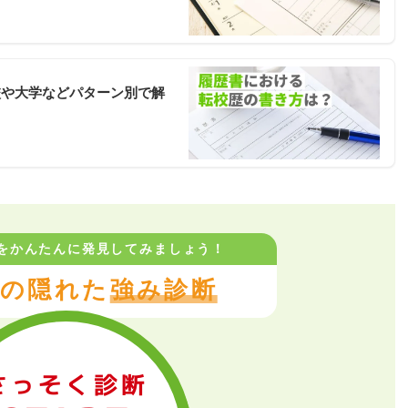
校や大学などパターン別で解
をかんたんに
発見してみましょう！
の隠れた
強み診断
さっそく診断