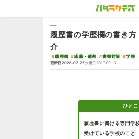
履歴書の学歴欄の書き方
介
#
#
応募・選考
#
書類対策
#
履歴書
学歴
更新日
公開日
2026.07.23
2017.09.19
ひとこ
履歴書に書ける専門学
受けている学校のこと