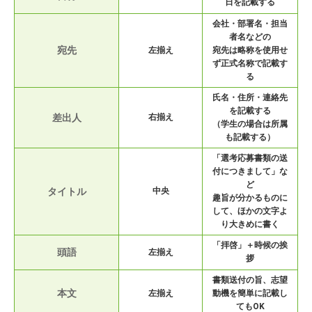
日を記載する
会社・部署名・担当
者名などの
宛先
左揃え
宛先は略称を使用せ
ず正式名称で記載す
る
氏名・住所・連絡先
を記載する
差出人
右揃え
（学生の場合は所属
も記載する）
「選考応募書類の送
付につきまして」な
ど
タイトル
中央
趣旨が分かるものに
して、ほかの文字よ
り大きめに書く
「拝啓」＋時候の挨
頭語
左揃え
拶
書類送付の旨、志望
本文
左揃え
動機を簡単に記載し
てもOK