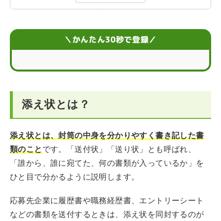
就活で添え状を書く際の4つの注意点
就活の添え状を作成する方法
＼かんたん30秒で登録／
就活で添え状を入れる封筒の書き方
就活の添え状をつけて応募書類を郵送するときのマナー
添え状とは？
就活の添え状に関する疑問
添え状とは、封筒の中身を分かりやすく書き記した書
類のこと
です。「送付状」「送り状」とも呼ばれ、
「誰から、誰に宛てた、何の書類が入っているか」を
ひと目で分かるように説明します。
応募先企業に履歴書や職務経歴書、エントリーシート
などの書類を送付するときは、添え状を同封するのが