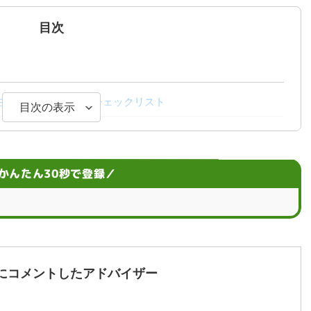
目次
 主な原因とタイプ別チェックリスト
目次の表示
せない人のための選択肢と注意点
かんたん30秒で登録／
影響
したいおすすめの働き方
へ！仕事を辞める？辞めない？
にコメントしたアドバイザー
じたときは無理をせず、自分に合った仕事を探そう