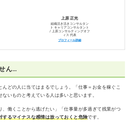
質問
上原 正光
組織活き活きコンサルタン
ト キャリアコンサルタント
/ 上原コンサルティングオフ
ィス 代表
プロフィール詳細
せん…
とんどの人に当てはまるでしょう。「仕事＝お金を稼ぐこ
せないものと考えている人は多いと思います。
り、働くことから逃げたい」「仕事量が多過ぎて残業がつ
対するマイナスな感情は放っておくと危険
です。