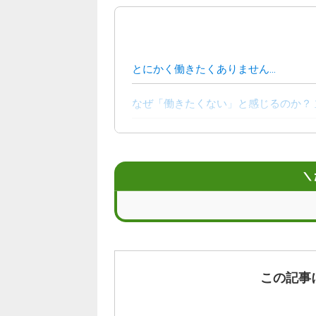
とにかく働きたくありません…
なぜ「働きたくない」と感じるのか？
まずできる対処法
それでも働きたくない状況から抜け出
＼
「働きたくない」と思い続けることの
「働きたくない」と感じたときに検討
働きたくない状態から抜け出せない方
この記事
【まとめ】「もう働きたくない」と感