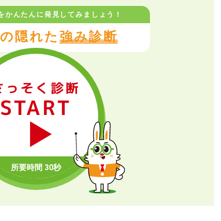
をかんたんに
発見してみましょう！
の隠れた
強み診断
さっそく診断
START