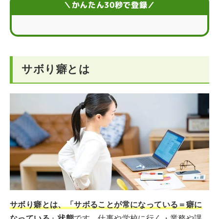
＼かんたん30秒で登録／
職場環境を整えてサボり癖をなくそう
サボり癖を直すには？サボり癖に関するお悩みQ＆A
サボり癖とは
サボり癖とは、「サボることが常になっている＝癖に
なっている」状態
です。仕事や学校に行く・業務や課