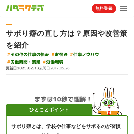
無料登録
サボり癖の直し方は？原因や改善策
を紹介
#
その他の仕事の悩み
#
仕事ノウハウ
#
お悩み
#
労働時間・残業
#
労働環境
更新日
公開日
2025.02.13
2017.05.26
まずは10秒で理解！
ひとことポイント
サボり癖とは、学校や仕事などをサボるのが習慣