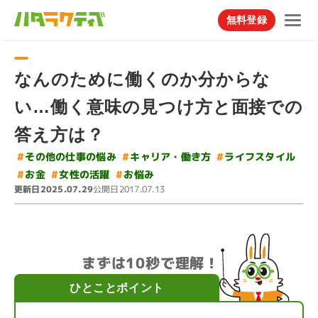
無料登録
なんのために働くのか分からな
い…働く意味の見つけ方と面接での
答え方は？
#
#
その他の仕事の悩み
#
キャリア・働き方
ライフスタイル
#
女性の活躍
#
#
お悩み
お金
更新日
公開日
2025.07.29
2017.07.13
まずは10秒で理解！
ひとことポイント