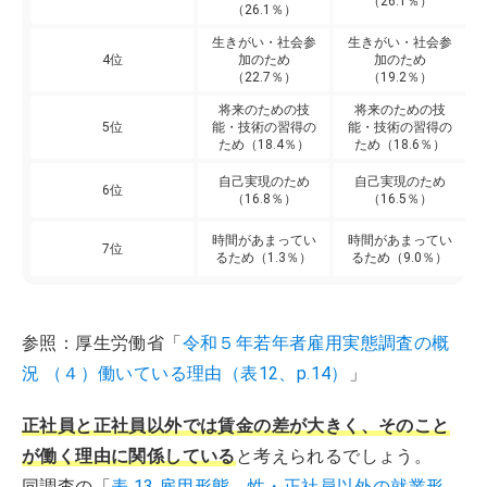
（26.1％）
（26.1％）
生きがい・社会参
生きがい・社会参
4位
加のため
加のため
（22.7％）
（19.2％）
将来のための技
将来のための技
5位
能・技術の習得の
能・技術の習得の
ため（18.4％）
ため（18.6％）
自己実現のため
自己実現のため
6位
（16.8％）
（16.5％）
時間があまってい
時間があまってい
7位
るため（1.3％）
るため（9.0％）
参照：厚生労働省「
令和５年若年者雇用実態調査の概
況 （４）働いている理由（表12、p.14）
」
正社員と正社員以外では賃金の差が大きく、そのこと
が働く理由に関係している
と考えられるでしょう。
同調査の「
表 13 雇用形態、性・正社員以外の就業形