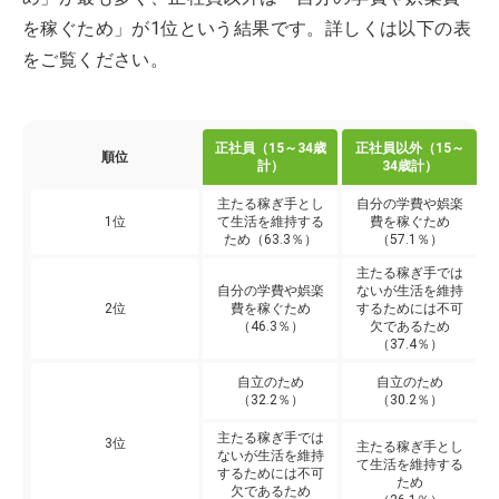
を稼ぐため」が1位という結果です。詳しくは以下の表
をご覧ください。
正社員（15～34歳
正社員以外（15～
順位
計）
34歳計）
主たる稼ぎ手とし
自分の学費や娯楽
1位
て生活を維持する
費を稼ぐため
ため（63.3％）
（57.1％）
主たる稼ぎ手では
自分の学費や娯楽
ないが生活を維持
2位
費を稼ぐため
するためには不可
（46.3％）
欠であるため
（37.4％）
自立のため
自立のため
（32.2％）
（30.2％）
主たる稼ぎ手では
3位
主たる稼ぎ手とし
ないが生活を維持
て生活を維持する
するためには不可
ため
欠であるため