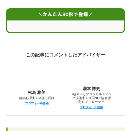
「なんのために働くのか」を見つける9つのヒント
＼かんたん30秒で登録／
「なんのために働くのか」を見つける3ステップ
面接で「なんのために働くのか」をうまく答えるポイン
ト
この記事にコメントしたアドバイザー
「なんのために働くのか」を自己アピールにつなげよう
なんのために働くのか分からないときのお悩みQ＆A
瀧本 博史
松島 雅美
2級キャリアコンサルティン
臨床心理士 / 公認心理師
グ技能士 / 米国NLP協会認
定 NLPトレーナー
プロフィール詳細
プロフィール詳細