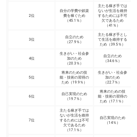
主たる稼ぎ手では
自分の学費や娯楽
ないが生活を維持
2位
費を稼ぐため
するためには不可
（45.1％）
欠であるため
（41％）
主たる稼ぎ手とし
自立のため
3位
て生活を維持する
（27.9％）
ため（39.5％）
生きがい・社会参
自立のため
4位
加のため
（34.6％）
（20.3％）
将来のための技
生きがい・社会参
5位
能・技術の習得の
加のため
ため（19.9％）
（22.7％）
将来のための技
自己実現のため
6位
能・技術の習得の
（19.7％）
ため（17.1％）
主たる稼ぎ手では
ないが生活を維持
自己実現のため
7位
するためには不可
（14％）
欠であるため
（17.1％）