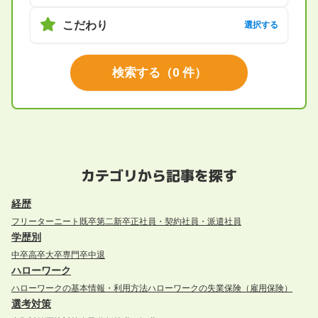
こだわり
選択する
検索する
（
0
件）
カテゴリから記事を探す
経歴
フリーター
ニート
既卒
第二新卒
正社員・契約社員・派遣社員
学歴別
中卒
高卒
大卒
専門卒
中退
ハローワーク
ハローワークの基本情報・利用方法
ハローワークの失業保険（雇用保険）
選考対策