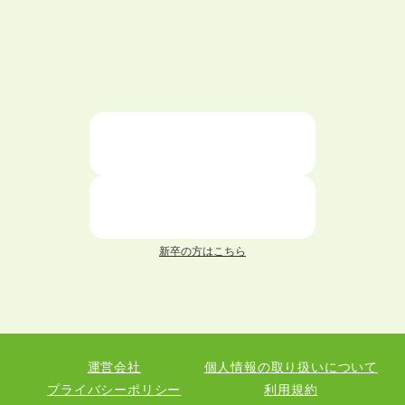
ハローワークを初めて利用するときの流れは？
大学中退者向けの就職支援サービス
ニートが就職しやすい仕事6選！
仕事が続かない人の特徴と対処法を解説！
面接 記事一覧
新卒の方はこちら
履歴書 記事一覧
職務経歴書 記事一覧
運営会社
個人情報の取り扱いについて
退職 記事一覧
プライバシーポリシー
利用規約