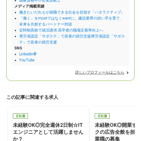
国家資格中小企業診断士
メディア掲載実績
働きたいだれもが就職できる社会を目指す「ハタラクティブ」
「働く」をmustではなくwantに。建設業界の担い手を育て、
未来を共創するパートナー対談
定時制高校で就活講演 高卒者の職場定着率向上へ
厚労省認定「サポステ」で若者の就労支援厚労省認定「サポス
テ」で若者の就労支援
SNS
LinkedIn®
YouTube
詳しいプロフィールはこちら
この記事に関連する求人
正社員
正社員
未経験OK◎完全週休2日制☆IT
未経験OK◎開業す
エンジニアとして活躍しません
クの広告全般を担当
か？
業職の募集