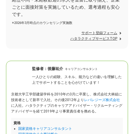
経歴不問・未経験歓迎の求人を豊富に取り揃え、企業
ごとに面接対策を実施しているため、選考過程も安心
です。
※2026年3月時点のカウンセリング実施数
サポート登録フォーム
ハタラクティブサービスTOP
監修者：
後藤祐介
キャリアコンサルタント
一人ひとりの経験、スキル、能力などの違いを理解した
上でサポートすることを心がけています！
京都大学工学部建築学科を2010年の3月に卒業し、株式会社大林組に
技術者として新卒で入社。
その後2012年より
レバレジーズ株式会社
に入社。ハタラクティブのキャリアアドバイザー・リクルーティング
アドバイザーを経て2019年より事業責任者を務める。
資格
国家資格キャリアコンサルタント