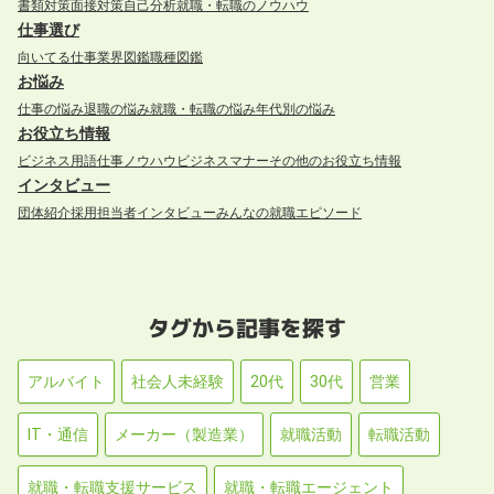
書類対策
面接対策
自己分析
就職・転職のノウハウ
仕事選び
向いてる仕事
業界図鑑
職種図鑑
お悩み
仕事の悩み
退職の悩み
就職・転職の悩み
年代別の悩み
お役立ち情報
ビジネス用語
仕事ノウハウ
ビジネスマナー
その他のお役立ち情報
インタビュー
団体紹介
採用担当者インタビュー
みんなの就職エピソード
タグから記事を探す
アルバイト
社会人未経験
20代
30代
営業
IT・通信
メーカー（製造業）
就職活動
転職活動
就職・転職支援サービス
就職・転職エージェント