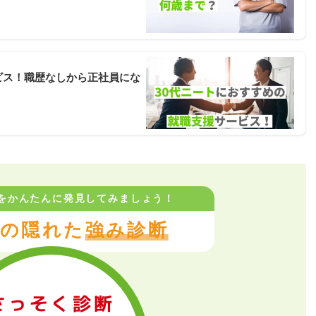
ビス！職歴なしから正社員にな
をかんたんに
発見してみましょう！
の隠れた
強み診断
さっそく診断