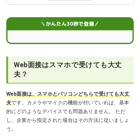
Web面接をスマホで受ける際の準備
Web面接をスマホで受ける際にスマホスタンドは必要？
＼かんたん30秒で登録／
Web面接をスマホで受ける際にイヤホンなしで問題な
い？
Web面接をスマホで受ける際のポイント
Web面接はスマホで受けても大丈
Web面接のやり方が分からない…困ったらエージェント
夫？
に相談するのも手
Web面接をスマホで受ける際によくあるQ＆A
Web面接は、スマホとパソコンどちらで受けても大丈
夫
です。カメラやマイクの機能が付いていれば、基本
的にどのようなデバイスでも問題ありません。 ただ
し、企業から指定された場合はその方法に従いましょ
う。