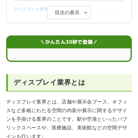
ディスプレイ業界の主な業務
目次の表示
ディスプレイ業界の具体的な職種
ディスプレイ業界の平均年収は408万円
＼かんたん30秒で登録／
ディスプレイ業界の現状と課題
ディスプレイ業界の将来性
ディスプレイ業界とは
ディスプレイ業界で役立つ資格・スキル
ディスプレイ業界に向いている人の特徴
ディスプレイ業界とは、店舗や展示会ブース、オフィ
スなど多岐にわたる空間の内装や展示に関するデザイ
ディスプレイ業界の志望動機例
ンを手掛ける業界のことです。駅や空港といったパブ
ディスプレイ業界への就職はエージェントに相談しよう
リックスペースや、医療施設、美術館などの空間デザ
インも行います。