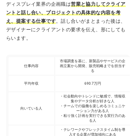
ディスプレイ業界の企画職は
営業と協力してクライア
ントと話し合い、プロジェクトの具体的な内容を考
え、提案する仕事です
。話し合いがまとまった後は、
デザイナーにクライアントの要求を伝え、形にしても
らいます。
市場調査を基に、新製品やサービスの企
仕事内容
画立案から開発、販売戦略までを担当す
る
平均年収
690.7万円
・社会動向やトレンドに敏感で、情報収
集やデータ分析が好きな人
・チームでの協働を楽しめるコミュニケ
向いている人
ーション力がある人
・粘り強く計画を実行できる実行力のあ
る人
・テレワークやフレックスタイム制を導
入する企業が増加傾向にある