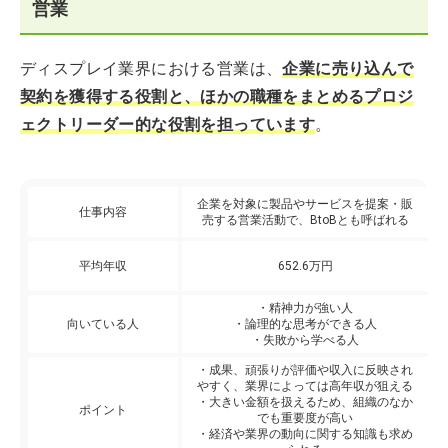
営業
ディスプレイ業界における営業は、
企業に売り込んで
契約を獲得する役割と、ほかの職種をまとめるプロジ
ェクトリーダー的な役割を担っています
。
企業を対象に製品やサービスを提案・販
仕事内容
売する営業活動で、BtoBとも呼ばれる
平均年収
652.6万円
・精神力が強い人
向いている人
・論理的な思考ができる人
・失敗から学べる人
・成果、頑張りが評価や収入に反映され
やすく、業界によっては高年収が狙える
・大きい金額を扱えるため、組織のなか
ポイント
でも重要度が高い
・経済や業界の動向に関する知識も求め