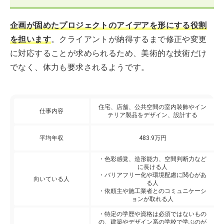
企画が固めたプロジェクトのアイデアを形にする役割
を担います
。クライアントが納得するまで修正や変更
に対応することが求められるため、美術的な技術だけ
でなく、体力も要求されるようです。
住宅、店舗、公共空間の室内装飾やイン
仕事内容
テリア製品をデザイン、設計する
平均年収
483.9万円
・色彩感覚、造形能力、空間判断力など
に長ける人
・バリアフリー化や環境配慮に関心があ
向いている人
る人
・依頼主や施工業者とのコミュニケーシ
ョンが取れる人
・特定の学歴や資格は必須ではないもの
の、建築やデザイン系の学校で学ぶのが