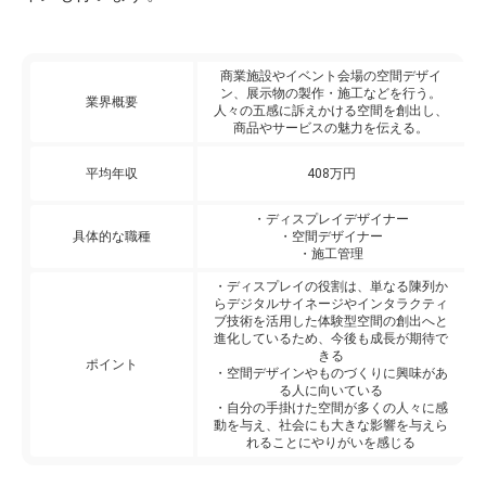
ディスプレイ業界に関するFAQ
商業施設やイベント会場の空間デザイ
ン、展示物の製作・施工などを行う。
業界概要
人々の五感に訴えかける空間を創出し、
商品やサービスの魅力を伝える。
平均年収
408万円
・ディスプレイデザイナー
具体的な職種
・空間デザイナー
・施工管理
・ディスプレイの役割は、単なる陳列か
らデジタルサイネージやインタラクティ
ブ技術を活用した体験型空間の創出へと
進化しているため、今後も成長が期待で
きる
ポイント
・空間デザインやものづくりに興味があ
る人に向いている
・自分の手掛けた空間が多くの人々に感
動を与え、社会にも大きな影響を与えら
れることにやりがいを感じる