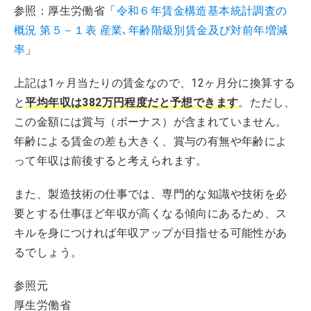
参照：厚生労働省「
令和６年賃金構造基本統計調査の
概況 第５－１表 産業､年齢階級別賃金及び対前年増減
率
」
上記は1ヶ月当たりの賃金なので、12ヶ月分に換算する
と
平均年収は382万円程度だと予想できます
。ただし、
この金額には賞与（ボーナス）が含まれていません。
年齢による賃金の差も大きく、賞与の有無や年齢によ
って年収は前後すると考えられます。
また、製造技術の仕事では、専門的な知識や技術を必
要とする仕事ほど年収が高くなる傾向にあるため、ス
キルを身につければ年収アップが目指せる可能性があ
るでしょう。
参照元
厚生労働省