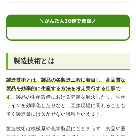
製造技術の年収
製造技術の将来性
＼かんたん30秒で登録／
製造技術に必要な資格
製造技術の仕事に就く方法
製造技術とは
製造技術の志望動機
製造技術への就職・転職はエージェントを活用しよう
製造技術とは、製品の各製造工程に着目し、高品質な
製品を効率的に生産する方法を考え実行する仕事で
す
。製品の生産設備における問題を解決したり、生産
ラインを効率化したりなど、直接現場に関わることも
多く製造業には欠かせない職種といえます。
製造技術は機械系や化学製品にとどまらず、食品や医