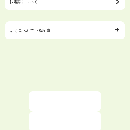
お電話について
よく見られている記事
大学中退で目指せる就職先
ハローワークを初めて利用するときの流れは？
大学中退者向けの就職支援サービス
ニートが就職しやすい仕事6選！
仕事が続かない人の特徴と対処法を解説！