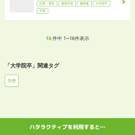
応募・選考
書類対策
履歴書
大学院卒
学歴
16
件中
1
~
16
件表示
「大学院卒」関連タグ
学歴
ハタラクティブを利用すると…