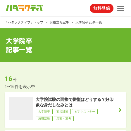
無料登録
「ハタラクティブ」トップ
お役立ち記事
大学院卒 記事一覧
大学院卒
記事一覧
16
件
1~16件を表示中
大学院試験の面接で髪型はどうする？好印
象な身だしなみとは
大学院卒
面接対策
ビジネスマナー
就職活動
応募・選考