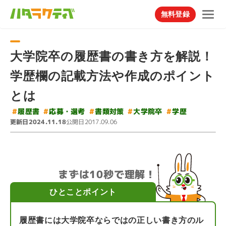
無料登録
大学院卒の履歴書の書き方を解説！
学歴欄の記載方法や作成のポイント
とは
#
#
#
応募・選考
#
書類対策
大学院卒
#
履歴書
学歴
更新日
公開日
2024.11.18
2017.09.06
まずは10秒で理解！
ひとことポイント
履歴書には大学院卒ならではの正しい書き方のル