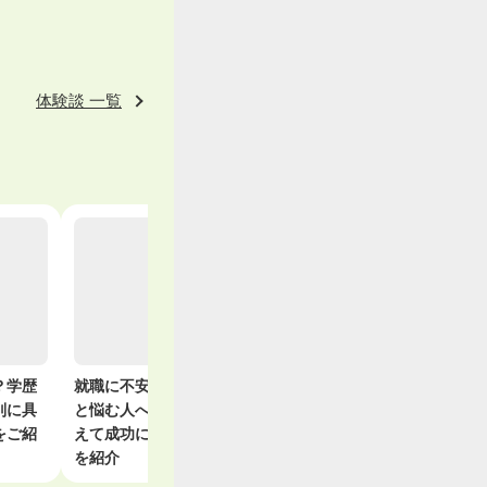
体験談 一覧
？学歴
就職に不安しかない
労働条件通知書と
実務経験
別に具
と悩む人へ！乗り越
は？いつもらえる？
でアピー
をご紹
えて成功に導く方法
タイミングや確認し
や年数が
を紹介
たい項目を解説
きの対処