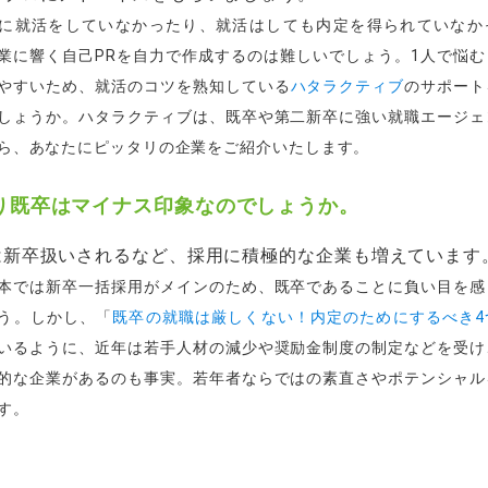
に就活をしていなかったり、就活はしても内定を得られていなか
業に響く自己PRを自力で作成するのは難しいでしょう。
1人で悩
やすいため、就活のコツを熟知している
ハタラクティブ
のサポート
しょうか。ハタラクティブは、既卒や第二新卒に強い就職エージェ
ら、あなたにピッタリの企業をご紹介いたします。
り既卒はマイナス印象なのでしょうか。
は新卒扱いされるなど、採用に積極的な企業も増えています
本では新卒一括採用がメインのため、既卒であることに負い目を感
う。しかし、「
既卒の就職は厳しくない！内定のためにするべき4
いるように、近年は若手人材の減少や奨励金制度の制定などを受け
的な企業があるのも事実。若年者ならではの素直さやポテンシャル
す。