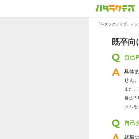
「ハタラクティブ」トッ
既卒向
自己
具体
せん
また、
自己P
ラムを
自己
就職