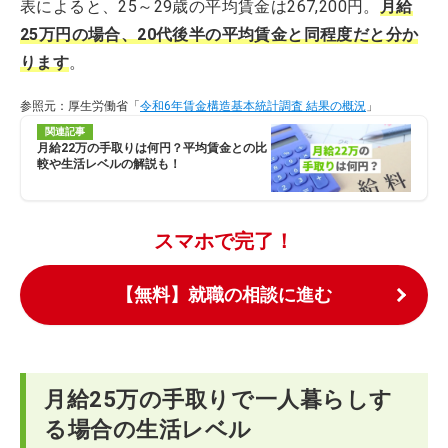
表によると、25～29歳の平均賃金は267,200円。
月給
25万円の場合、20代後半の平均賃金と同程度だと分か
ります
。
参照元：厚生労働省「
令和6年賃金構造基本統計調査 結果の概況
」
関連記事
月給22万の手取りは何円？平均賃金との比
較や生活レベルの解説も！
スマホで完了！
【無料】就職の相談に進む
月給25万の手取りで一人暮らしす
る場合の生活レベル