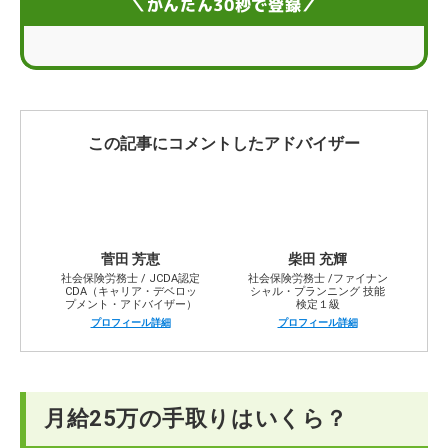
＼かんたん30秒で登録／
月給25万はすごい？平均賃金との比較
月給25万の手取りで一人暮らしする場合の生活レベル
月給25万から手取りを増やす方法
この記事にコメントしたアドバイザー
月給25万の手取りに関するよくある疑問
菅田 芳恵
柴田 充輝
社会保険労務士 / JCDA認定
社会保険労務士 /ファイナン
CDA（キャリア・デベロッ
シャル・プランニング 技能
プメント・アドバイザー）
検定１級
プロフィール詳細
プロフィール詳細
月給25万の手取りはいくら？