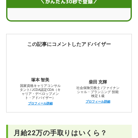
＼かんたん30秒で登録／
月給22万は安い？
月給22万の生活レベル
月給22万から手取りを増やす方法
この記事にコメントしたアドバイザー
月給22万にまつわるFAQ
塚本 智美
柴田 充輝
国家資格キャリアコンサル
社会保険労務士 /ファイナン
タント/JCDA認定CDA（キ
シャル・プランニング 技能
ャリア・デベロップメン
検定１級
ト・アドバイザー）
プロフィール詳細
プロフィール詳細
月給22万の手取りはいくら？