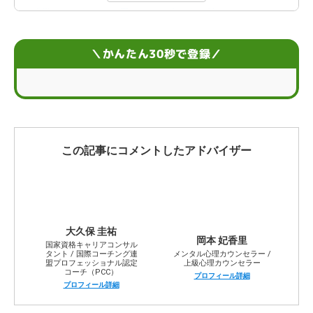
「働きたくない」と思っている人がもつ強み
「働きたくない」と思っている人に見られる弱み
＼かんたん30秒で登録／
「働きたくない」と感じる理由
働きたくないときの対処法
働きたくない人が就職・転職を成功させるコツ
この記事にコメントしたアドバイザー
働きたくない状況に関するよくあるお悩み
大久保 圭祐
岡本 妃香里
国家資格キャリアコンサル
タント / 国際コーチング連
メンタル心理カウンセラー /
盟プロフェッショナル認定
上級心理カウンセラー
コーチ（PCC）
プロフィール詳細
プロフィール詳細