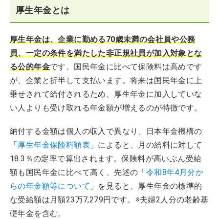
厚生年金とは
厚生年金は、企業に勤める70歳未満の会社員や公務
員、一定の条件を満たした非正規社員が加入対象とな
る公的年金
です。国民年金に比べて保険料は高めです
が、企業と折半して支払います。将来は国民年金に上
乗せされて給付されるため、厚生年金に加入していな
い人よりも受け取れる年金額が増えるのが特徴です。
納付する金額は個人の収入で異なり、日本年金機構の
「
厚生年金保険料額表
」によると、月の給料に対して
18.3％の定率で算出されます。保険料が高いぶん受給
額も国民年金に比べて高く、先述の「
令和8年4月分か
らの年金額等について
」を見ると、厚生年金の標準的
な受給額は月額23万7,279円です。※夫婦2人分の老齢基
礎年金を含む。