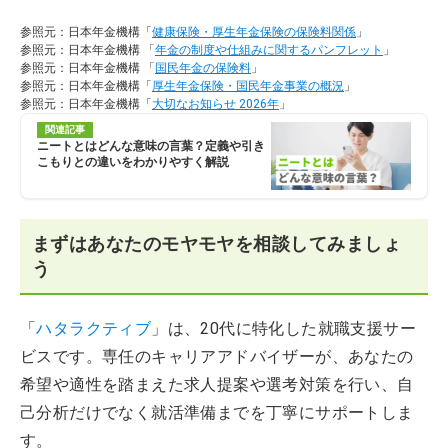
参照元：日本年金機構「
健康保険・厚生年金保険の保険料関係
」
参照元：日本年金機構 「
年金の制度や仕組みに関するパンフレット
」
参照元：日本年金機構 「
国民年金の保険料
」
参照元：日本年金機構「
厚生年金保険・国民年金事業の概況
」
参照元：日本年金機構「
大切なお知らせ 2026年
」
関連記事
ニートとはどんな意味の言葉？定義や引き
こもりとの違いをわかりやすく解説
まずはあなたのモヤモヤを相談してみましょ
う
「
ハタラクティブ
」は、20代に特化した就職支援サー
ビスです。専任のキャリアアドバイザーが、あなたの
希望や適性を踏まえた求人提案や選考対策を行い、自
己分析だけでなく就活準備までを丁寧にサポートしま
す。