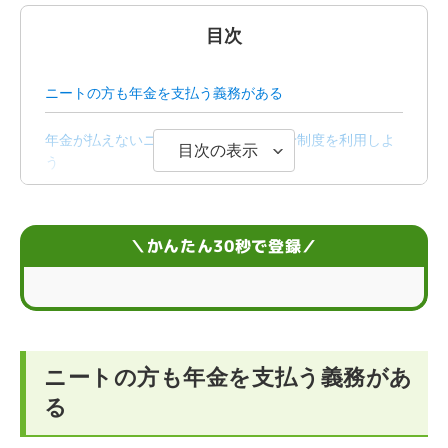
目次
ニートの方も年金を支払う義務がある
年金が払えないニートの方は免除・猶予制度を利用しよ
目次の表示
う
ニートの方が年金の免除・猶予制度を利用するには
＼かんたん30秒で登録／
ニートの方が免除・猶予制度を利用するメリットとデメ
リット
ニートの方が年金を未納のまま滞納したら？
ニート期間に年金を未納していた場合は就職に影響す
ニートの方も年金を支払う義務があ
る？
る
もらえる年金を増やしたいニートの方は就職を目指そう