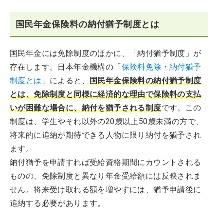
国民年金保険料の納付猶予制度とは
国民年金には免除制度のほかに、「納付猶予制度」が
存在します。日本年金機構の「
保険料免除・納付猶予
制度とは
」によると、
国民年金保険料の納付猶予制度
とは、免除制度と同様に経済的な理由で保険料の支払
いが困難な場合に、納付を猶予される制度
です。この
制度は、学生やそれ以外の20歳以上50歳未満の方で、
将来的に追納が期待できる人物に限り納付を猶予され
ます。
納付猶予を申請すれば受給資格期間にカウントされる
ものの、免除制度と異なり年金受給額には反映されま
せん。将来受け取れる額を増やすには、猶予申請後に
追納する必要があります。