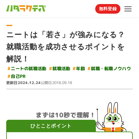
無料登録
ニートは「若さ」が強みになる？
就職活動を成功させるポイントを
解説！
#
#
就職・転職ノウハウ
ニートの就職活動
#
就職活動
#
年齢
#
自己PR
更新日
公開日
2024.12.24
2018.09.18
まずは10秒で理解！
ひとことポイント