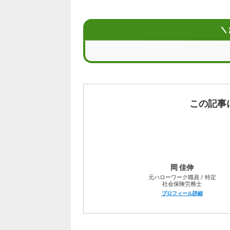
ニートの方が就労支援を利用するとき
ニートの定義とは？
＼
ニート状態になる主な4つの要因
就労支援を活用してニートから就職す
就職したいニートの方が就労支援と並
この記事
ニートの方が就労支援を利用して就活
就労支援を受けてニートから就職につ
岡 佳伸
ニート向け就労支援によくある質問
元ハローワーク職員 / 特定
社会保険労務士
プロフィール詳細