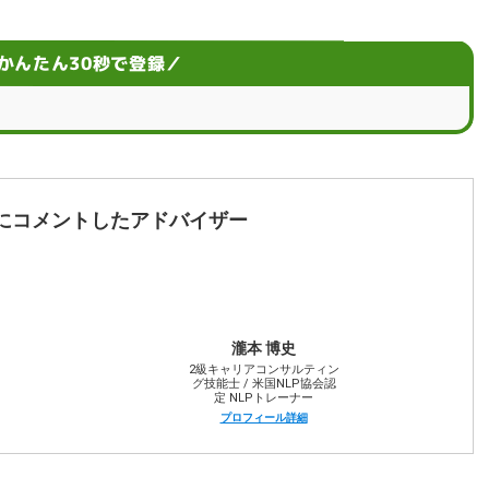
の注意点
かんたん30秒で登録／
るためのステップ
行してやること
にコメントしたアドバイザー
するポイント
なげよう
瀧本 博史
2級キャリアコンサルティン
グ技能士 / 米国NLP協会認
定 NLPトレーナー
プロフィール詳細