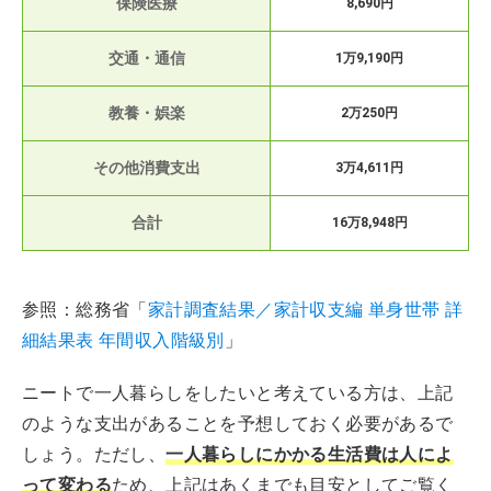
保険医療
8,690円
交通・通信
1万9,190円
教養・娯楽
2万250円
その他消費支出
3万4,611円
合計
16万8,948円
参照：総務省「
家計調査結果／家計収支編 単身世帯 詳
細結果表 年間収入階級別
」
ニートで一人暮らしをしたいと考えている方は、上記
のような支出があることを予想しておく必要があるで
しょう。ただし、
一人暮らしにかかる生活費は人によ
って変わる
ため、上記はあくまでも目安としてご覧く