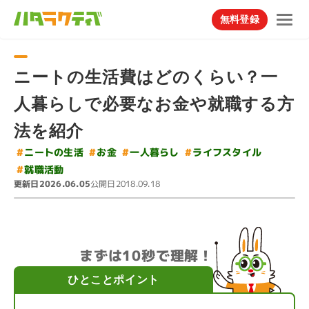
無料登録
ニートの生活費はどのくらい？一
人暮らしで必要なお金や就職する方
法を紹介
#
#
ライフスタイル
#
ニートの生活
一人暮らし
#
お金
#
就職活動
更新日
公開日
2026.06.05
2018.09.18
まずは10秒で理解！
ひとことポイント