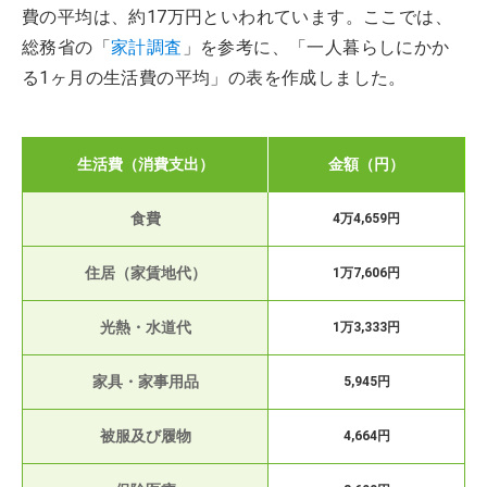
費の平均は、約17万円といわれています。ここでは、
総務省の「
家計調査
」を参考に、「一人暮らしにかか
る1ヶ月の生活費の平均」の表を作成しました。
生活費（消費支出）
金額（円）
食費
4万4,659円
住居（家賃地代）
1万7,606円
光熱・水道代
1万3,333円
家具・家事用品
5,945円
被服及び履物
4,664円