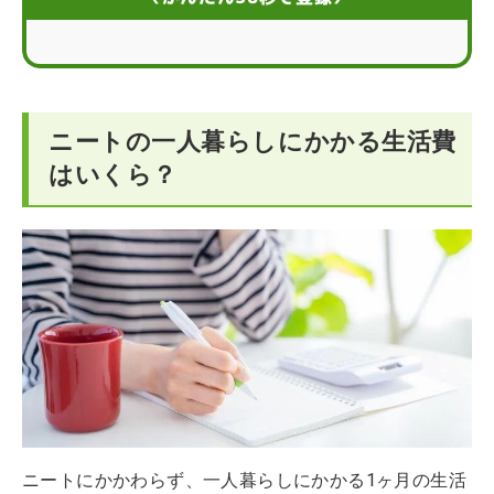
社会人からニートになりたい場合の3つの対処法
ニートで生活費が不安なときは就職先を探そう
ニートの一人暮らしにかかる生活費
ニートから安定した生活費を目指して就職する方法
はいくら？
ニートの生活費に関するQ＆A
ニートにかかわらず、一人暮らしにかかる1ヶ月の生活