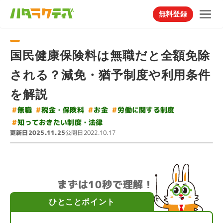
無料登録
国民健康保険料は無職だと全額免除
される？減免・猶予制度や利用条件
を解説
#
労働に関する制度
#
税金・保険料
#
#
無職
お金
#
知っておきたい制度・法律
更新日
公開日
2025.11.25
2022.10.17
まずは10秒で理解！
ひとことポイント