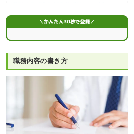
職務経歴書・履歴書で採用担当者がチェックすること
職務経歴書に職務内容を書くための3ステップ
＼かんたん30秒で登録／
職務内容の書き方で意識したい6つのポイント
【職種別】職務内容の例文一覧
職務内容の書き方
職務経歴書に職務内容とあわせて記載する項目
職務経歴書の提出方法
職務内容の書き方に悩んでいる人は多い
職務内容の書き方に関するFAQ