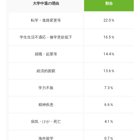
大学中退の理由
割合
転学・進路変更等
22.0％
学生生活不適応・修学意欲低下
16.5％
就職・起業等
14.4％
経済的困窮
13.6％
学力不振
7.3％
精神疾患
6.6％
病気・けが・死亡
4.1％
海外留学
0.7％