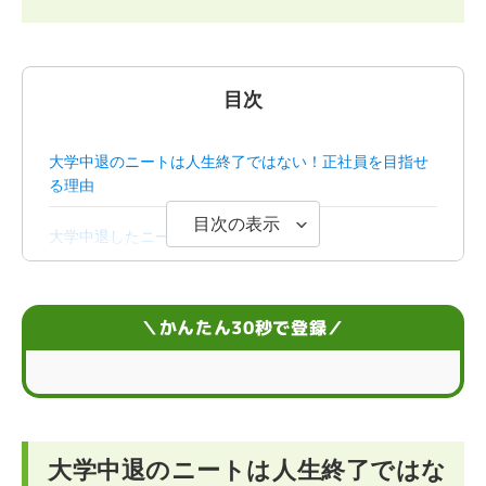
目次
大学中退のニートは人生終了ではない！正社員を目指せ
る理由
目次の表示
大学中退したニートの実情
大学中退で就職せずにニートのままでいるリスク
＼かんたん30秒で登録／
大学中退後にニートから就職を成功させる5つのコツ
大学中退したニートが挑戦しやすい5つの職種
大学中退のニートからの就活なら就職支援サービスの利
用も検討しよう
大学中退のニートは人生終了ではな