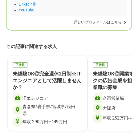
LinkedIn®
YouTube
詳しいプロフィールはこちら
この記事に関連する求人
正社員
正社員
未経験OK◎完全週休2日制☆IT
未経験OK◎開業す
エンジニアとして活躍しません
クの広告全般を担当
か？
業職の募集
ITエンジニア
企画営業職
青森県/岩手県/宮城県/秋田
大阪府
県…
年収 252万円~40
年収 290万円~449万円