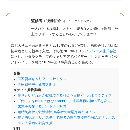
監修者：
後藤祐介
キャリアコンサルタント
一人ひとりの経験、スキル、能力などの違いを理解した
上でサポートすることを心がけています！
京都大学工学部建築学科を2010年の3月に卒業し、株式会社大林組に
技術者として新卒で入社。
その後2012年より
レバレジーズ株式会社
に入社。ハタラクティブのキャリアアドバイザー・リクルーティング
アドバイザーを経て2019年より事業責任者を務める。
資格
国家資格キャリアコンサルタント
国家資格中小企業診断士
メディア掲載実績
働きたいだれもが就職できる社会を目指す「ハタラクティブ」
「働く」をmustではなくwantに。建設業界の担い手を育て、
未来を共創するパートナー対談
定時制高校で就活講演 高卒者の職場定着率向上へ
厚労省認定「サポステ」で若者の就労支援厚労省認定「サポス
テ」で若者の就労支援
SNS