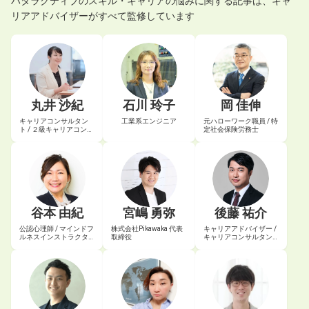
ハタラクティブの
スキル・キャリアの悩み
に関する記事は、キャ
リアアドバイザーがすべて監修しています
丸井 沙紀
石川 玲子
岡 佳伸
キャリアコンサルタン
工業系エンジニア
元ハローワーク職員 / 特
ト / ２級キャリアコンサ
定社会保険労務士
ルティング技能士
谷本 由紀
宮嶋 勇弥
後藤 祐介
公認心理師 / マインドフ
株式会社Pikawaka 代表
キャリアアドバイザー /
ルネスインストラクタ
取締役
キャリアコンサルタン
ー
ト