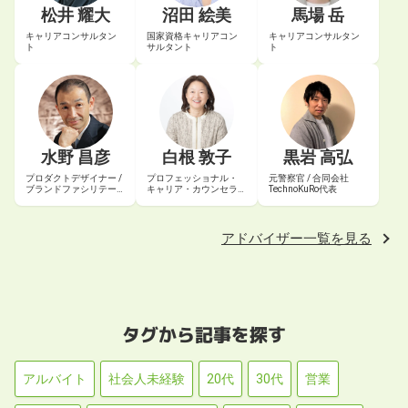
松井 耀大
沼田 絵美
馬場 岳
キャリアコンサルタン
国家資格キャリアコン
キャリアコンサルタン
ト
サルタント
ト
水野 昌彦
白根 敦子
黒岩 高弘
プロダクトデザイナー /
プロフェッショナル・
元警察官 / 合同会社
ブランドファシリテー
キャリア・カウンセラ
TechnoKuRo代表
ター
ー® / 認定エグゼクティ
ブ・コーチ
アドバイザー一覧を見る
タグから記事を探す
アルバイト
社会人未経験
20代
30代
営業