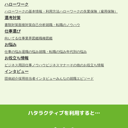
ハローワーク
ハローワークの基本情報・利用方法
ハローワークの失業保険（雇用保険）
選考対策
書類対策
面接対策
自己分析
就職・転職のノウハウ
仕事選び
向いてる仕事
業界図鑑
職種図鑑
お悩み
仕事の悩み
退職の悩み
就職・転職の悩み
年代別の悩み
お役立ち情報
ビジネス用語
仕事ノウハウ
ビジネスマナー
その他のお役立ち情報
インタビュー
団体紹介
採用担当者インタビュー
みんなの就職エピソード
ハタラクティブを利用すると…