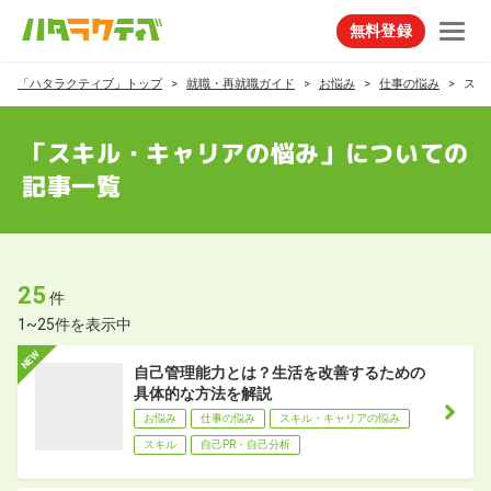
無料登録
「ハタラクティブ」トップ
就職・再就職ガイド
お悩み
仕事の悩み
スキ
「スキル・キャリアの悩み」についての
記事一覧
25
件
1~25件を表示中
自己管理能力とは？生活を改善するための
具体的な方法を解説
お悩み
仕事の悩み
スキル・キャリアの悩み
スキル
自己PR・自己分析