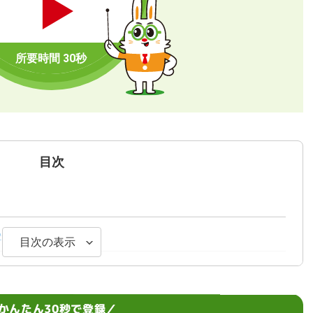
目次
2つの条件
目次の表示
中」の書き方
つ
かんたん30秒で登録／