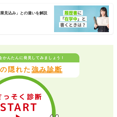
卒業見込み」との違いを解説
をかんたんに
発見してみましょう！
の隠れた
強み診断
さっそく診断
START