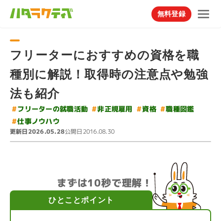
無料登録
フリーターにおすすめの資格を職
種別に解説！取得時の注意点や勉強
法も紹介
#
フリーターの就職活動
#
#
非正規雇用
職種図鑑
#
資格
#
仕事ノウハウ
更新日
公開日
2026.05.28
2016.08.30
まずは10秒で理解！
ひとことポイント