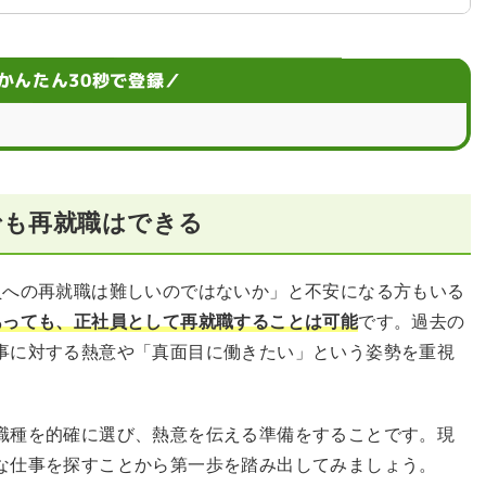
明する？
かんたん30秒で登録／
でも再就職はできる
関するよくある質問
員への再就職は難しいのではないか」と不安になる方もいる
あっても、正社員として再就職することは可能
です。過去の
事に対する熱意や「真面目に働きたい」という姿勢を重視
職種を的確に選び、熱意を伝える準備をすることです。現
な仕事を探すことから第一歩を踏み出してみましょう。