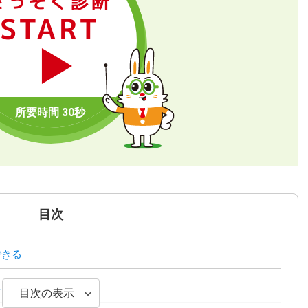
さっそく診断
START
目次
できる
界・職種
目次の表示