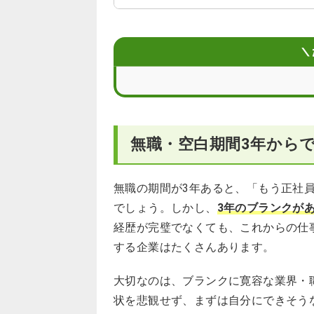
3年のブランクを面接・書類でどう説
再就職に向けて使えるサービス
＼
就活を始める前に整えておきたい準備
まとめ
無職・空白期間3年から
無職・ブランク歴3年からの再就職に
無職の期間が3年あると、「もう正社
でしょう。しかし、
3年のブランクが
経歴が完璧でなくても、これからの仕
する企業はたくさんあります。
大切なのは、ブランクに寛容な業界・
状を悲観せず、まずは自分にできそう