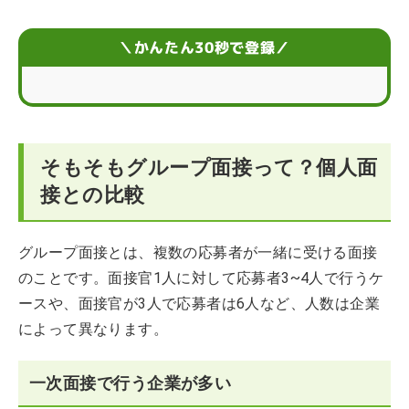
オンラインにおけるグループ面接の流れ
＼かんたん30秒で登録／
一般的な流れと異なるグループ面接もある
グループ面接ならではの就活対策のポイント
そもそもグループ面接って？個人面
グループ面接で気をつけたい！よくある失敗例
接との比較
グループ面接の想定質問
グループ面接とは、複数の応募者が一緒に受ける面接
グループ面接に自信がないならプロの力を借りるのも手
のことです。面接官1人に対して応募者3~4人で行うケ
ースや、面接官が3人で応募者は6人など、人数は企業
によって異なります。
一次面接で行う企業が多い