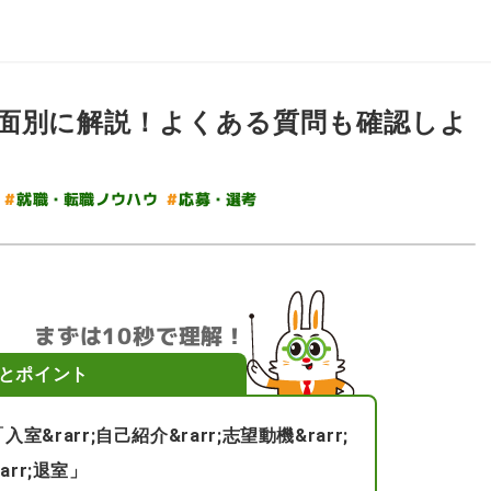
面別に解説！よくある質問も確認しよ
#
就職・転職ノウハウ
#
応募・選考
まずは10秒で理解！
とポイント
&rarr;自己紹介&rarr;志望動機&rarr;
rarr;退室」