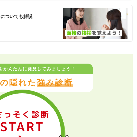
接についても解説
をかんたんに
発見してみましょう！
の隠れた
強み診断
さっそく診断
START