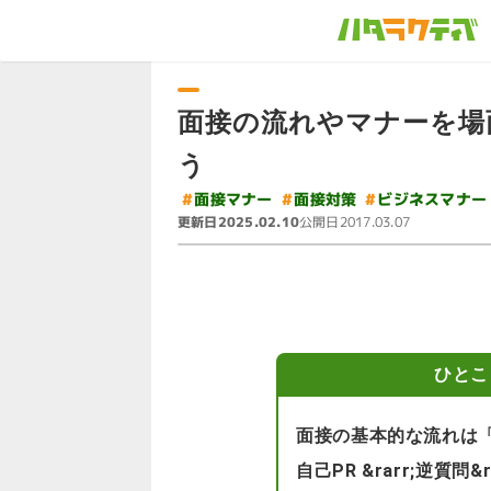
面接の流れやマナーを場
う
#
ビジネスマナー
#
#
面接マナー
面接対策
更新日
公開日
2025.02.10
2017.03.07
ひとこ
面接の基本的な流れは「入室
自己PR &rarr;逆質問&