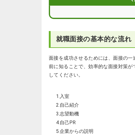
面接でのよくある質問の流れ
面接時の身だしなみにおける4つのマ
就職面接の基本的な流れ
面接を成功させるコツ
就職面接に関するQ＆A
面接を成功させるためには、面接の一
前に知ることで、効率的な面接対策が
してください。
1.入室
2.自己紹介
3.志望動機
4.自己PR
5.企業からの説明