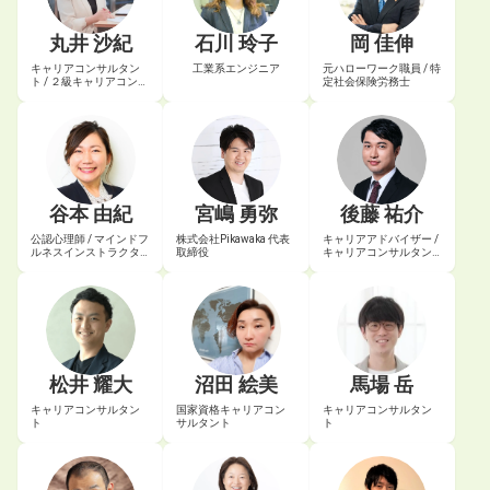
丸井 沙紀
石川 玲子
岡 佳伸
キャリアコンサルタン
工業系エンジニア
元ハローワーク職員 / 特
ト / ２級キャリアコンサ
定社会保険労務士
ルティング技能士
谷本 由紀
宮嶋 勇弥
後藤 祐介
公認心理師 / マインドフ
株式会社Pikawaka 代表
キャリアアドバイザー /
ルネスインストラクタ
取締役
キャリアコンサルタン
ー
ト
松井 耀大
沼田 絵美
馬場 岳
キャリアコンサルタン
国家資格キャリアコン
キャリアコンサルタン
ト
サルタント
ト