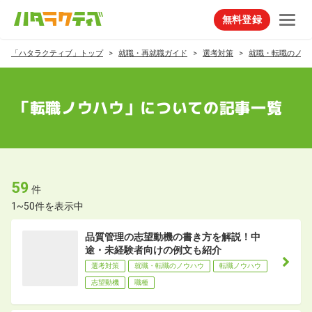
無料登録
「ハタラクティブ」トップ
就職・再就職ガイド
選考対策
就職・転職のノウ
「転職ノウハウ」についての記事一覧
59
件
1~50件を表示中
品質管理の志望動機の書き方を解説！中
途・未経験者向けの例文も紹介
選考対策
就職・転職のノウハウ
転職ノウハウ
志望動機
職種