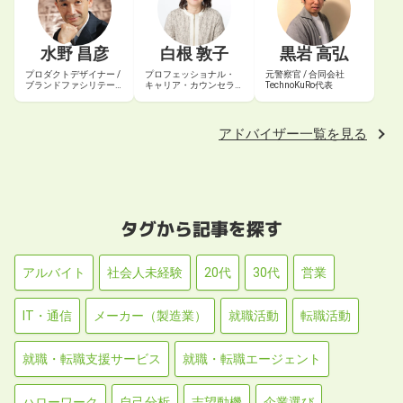
水野 昌彦
白根 敦子
黒岩 高弘
プロダクトデザイナー /
プロフェッショナル・
元警察官 / 合同会社
ブランドファシリテー
キャリア・カウンセラ
TechnoKuRo代表
ター
ー® / 認定エグゼクティ
ブ・コーチ
アドバイザー一覧を見る
タグから記事を探す
アルバイト
社会人未経験
20代
30代
営業
IT・通信
メーカー（製造業）
就職活動
転職活動
就職・転職支援サービス
就職・転職エージェント
ハローワーク
自己分析
志望動機
企業選び