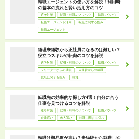
転職エージェントの使い方を解説！利用時
の基本の流れと賢い活用方のコツ
選考対策
就職・転職のノウハウ
転職ノウハウ
転職エージェント活用
転職に関する悩み
転職エージェント
経理未経験から正社員になるのは難しい？
役立つスキルや転職のコツを解説
選考対策
就職・転職のノウハウ
転職ノウハウ
フリーターからの就職
未経験からの就職
就活に関する悩み
職種
転職先の効率的な探し方4選！自分に合う
仕事を見つけるコツを解説
選考対策
就職・転職のノウハウ
転職ノウハウ
企業選び
求人選び
転職に関する悩み
転職は難易度が高い？未経験から就職しや