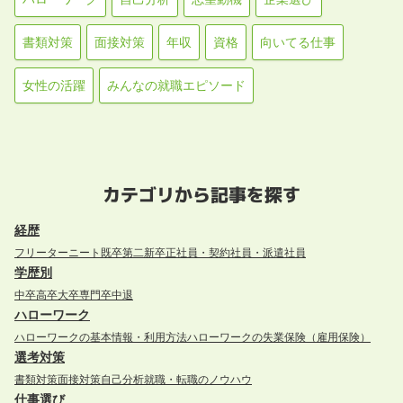
書類対策
面接対策
年収
資格
向いてる仕事
女性の活躍
みんなの就職エピソード
カテゴリから記事を探す
経歴
フリーター
ニート
既卒
第二新卒
正社員・契約社員・派遣社員
学歴別
中卒
高卒
大卒
専門卒
中退
ハローワーク
ハローワークの基本情報・利用方法
ハローワークの失業保険（雇用保険）
選考対策
書類対策
面接対策
自己分析
就職・転職のノウハウ
仕事選び