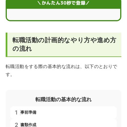
＼かんたん30秒で登録／
ステップ4：業界・職種研究をする
ステップ5：応募する求人を決める
転職活動の計画的なやり方や進め方
ステップ6：転職活動に必要な書類作成する
の流れ
ステップ7：絞り込んだ求人に応募する
転職活動をする際の基本的な流れは、以下のとおりで
ステップ8：面接対策をする
す。
ステップ9：採用面接を受ける
ステップ10：退職手続きと入社準備をする
転職活動の基本的な流れ
転職活動のやり方が分からない方向けのまとめ
事前準備
転職活動のやり方に関するよくある質問
書類作成