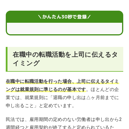
在職中の転職活動を成功させるポイント
＼かんたん30秒で登録／
退職後の転職活動を成功させるポイント
時期に限らずスムーズな転職活動を実現させるには
在職中の転職活動を上司に伝えるタ
転職活動に関するQ&A
イミング
在職中に転職活動を行った場合、上司に伝えるタイミ
ングは就業規則に準じるのが基本です
。ほとんどの企
業では、就業規則に「退職の申し出は△ヶ月前までに
申し出ること」と定めています。
民法では、雇用期間の定めのない労働者は申し出から2
週間経つと雇用契約が終了すると定められているた