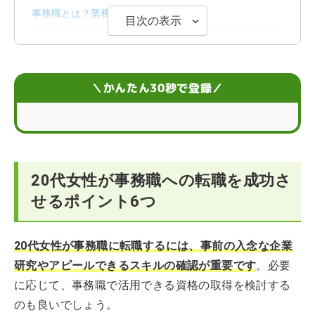
事務職とは？業務内容や給与の実態
目次の表示
20代女性が事務職への転職を希望する理由
20代の女性が事務職に転職するメリット
＼かんたん30秒で登録／
20代の女性が事務職に転職するデメリット
20代女性の転職におすすめの事務職
20代女性が事務職への転職を成功さ
事務職への転職は20代前半と後半でポイントが変わる
せるポイント6つ
事務職への転職でエージェントを利用するメリットは？
20代女性が事務職に転職するには、事前の入念な企業
研究やアピールできるスキルの確認が重要です
。必要
に応じて、事務職で活用できる資格の取得を検討する
のも良いでしょう。