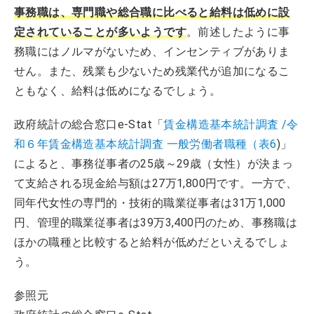
事務職は、専門職や総合職に比べると給料は低めに設
定されていることが多いようです
。前述したように事
務職にはノルマがないため、インセンティブがありま
せん。また、残業も少ないため残業代が追加になるこ
ともなく、給料は低めになるでしょう。
政府統計の総合窓口e-Stat「
賃金構造基本統計調査 /令
和６年賃金構造基本統計調査 一般労働者職種（表6
)」
によると、事務従事者の25歳～29歳（女性）が決まっ
て支給される現金給与額は27万1,800円です。一方で、
同年代女性の専門的・技術的職業従事者は31万1,000
円、管理的職業従事者は39万3,400円のため、事務職は
ほかの職種と比較すると給料が低めだといえるでしょ
う。
参照元