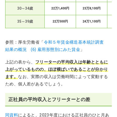
30～34歳
22万1,400円
23万8,100円
35～39歳
22万500円
24万1,100円
2
参照：厚生労働省「
令和５年賃金構造基本統計調査
結果の概況 (6) 雇用形態別にみた賃金
」
上記の表から、
フリーターの平均収入は年齢とともに
上がっているものの、ほぼ横ばいであることが分かり
ます。
なお、実際の収入は労働時間によって変動する
ため、個人差があるでしょう。
正社員の平均収入とフリーターとの差
同資料
によると、2023年度における正社員のひと月あ