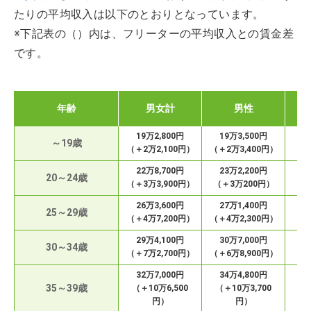
たりの平均収入は以下のとおりとなっています。
※下記表の（）内は、フリーターの平均収入との賃金差
です。
年齢
男女計
男性
19万2,800円
19万3,500円
1
～19歳
（＋2万2,100円）
（＋2万3,400円）
（＋
22万8,700円
23万2,200円
2
20～24歳
（＋3万3,900円）
（＋3万200円）
（＋
26万3,600円
27万1,400円
2
25～29歳
（＋4万7,200円）
（＋4万2,300円）
（＋
29万4,100円
30万7,000円
30～34歳
（＋7万2,700円）
（＋6万8,900円）
（＋
32万7,000円
34万4,800円
2
35～39歳
（＋10万6,500
（＋10万3,700
（＋
円）
円）