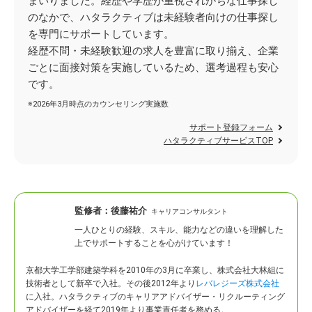
まいりました。経歴や学歴が重視されがちな仕事探し
のなかで、ハタラクティブは未経験者向けの仕事探し
を専門にサポートしています。
経歴不問・未経験歓迎の求人を豊富に取り揃え、企業
ごとに面接対策を実施しているため、選考過程も安心
です。
※2026年3月時点のカウンセリング実施数
サポート登録フォーム
ハタラクティブサービスTOP
監修者：
後藤祐介
キャリアコンサルタント
一人ひとりの経験、スキル、能力などの違いを理解した
上でサポートすることを心がけています！
京都大学工学部建築学科を2010年の3月に卒業し、株式会社大林組に
技術者として新卒で入社。
その後2012年より
レバレジーズ株式会社
に入社。ハタラクティブのキャリアアドバイザー・リクルーティング
アドバイザーを経て2019年より事業責任者を務める。