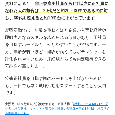
資料によると、
非正規雇用社員から1年以内に正社員に
なれた人の割合は、20代だと約20～30％であるのに対
し、30代を超えると約10％台に下がっています
。
就職活動では、年齢を重ねるほど企業から実務経験や
即戦力となるスキルを求められる傾向があり、正社員
を目指すハードルも上がりやすいことが特徴です。一
方、年齢が若いほど、経験が浅くてもポテンシャルを
評価されやすいため、未経験からでも内定獲得できる
可能性が高まります。
将来正社員を目指す際のハードルを上げないために
も、一日でも早く就職活動をスタートすることが大切
です。
参照元：独立行政法人労働政策研究・研修機構「
資料シリーズ No.217 若
年者の就業状況・キャリア・職業能力開発の現状③―平成29年版「就業構造
基本調査」より―
」