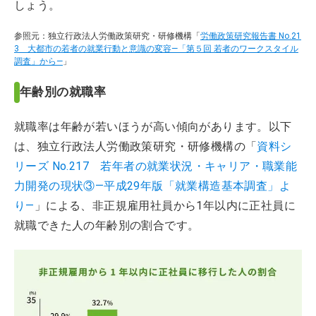
しょう。
参照元：独立行政法人労働政策研究・研修機構「
労働政策研究報告書 No.21
3 大都市の若者の就業行動と意識の変容―「第５回 若者のワークスタイル
調査」から―
」
年齢別の就職率
就職率は年齢が若いほうが高い傾向があります。以下
は、独立行政法人労働政策研究・研修機構の「
資料シ
リーズ No.217 若年者の就業状況・キャリア・職業能
力開発の現状③―平成29年版「就業構造基本調査」よ
り―
」による、非正規雇用社員から1年以内に正社員に
就職できた人の年齢別の割合です。