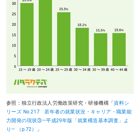
参照：独立行政法人労働政策研究・研修機構「
資料シ
リーズ No.217 若年者の就業状況・キャリア・職業能
力開発の現状③―平成29年版「就業構造基本調査」よ
り― （p.72）
」