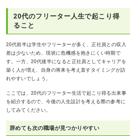
フリーターと正社員の違い
20代のフリーター人生で起こり得
フリーターから正社員になるための5つのステップ
ること
【まとめ】フリーターから正社員を目指す前にやるべき
こと
20代前半は学生やフリーターが多く、正社員との収入
フリーターの人生に関するQ&A
差は少ないため、現状に危機感を抱きにくい時期で
す。一方、20代後半になると正社員としてキャリアを
築く人が増え、自身の将来を考え直すタイミングが訪
れやすいでしょう。
ここでは、20代のフリーター生活で起こり得る出来事
を紹介するので、今後の人生設計を考える際の参考に
してみてください。
辞めても次の職場が見つかりやすい