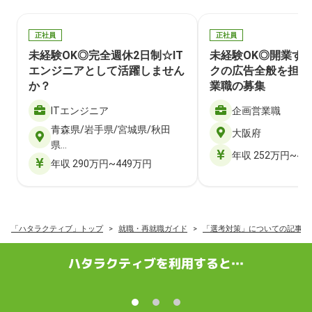
正社員
正社員
未経験OK◎完全週休2日制☆IT
未経験OK◎開業す
エンジニアとして活躍しません
クの広告全般を担当
か？
業職の募集
ITエンジニア
企画営業職
青森県/岩手県/宮城県/秋田
大阪府
県…
年収 252万円~40
年収 290万円~449万円
「ハタラクティブ」トップ
就職・再就職ガイド
「選考対策」についての記事一
ハタラクティブを利用すると…