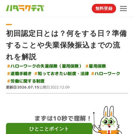
無料登録
初回認定日とは？何をする日？準備
することや失業保険振込までの流
れを解説
#
ハローワークの失業保険（雇用保険）
#
雇用保険
#
知っておきたい制度・法律
#
#
ハローワーク
退職手続き
#
労働に関する制度
更新日
公開日
2026.07.15
2022.12.09
まずは10秒で理解！
ひとことポイント