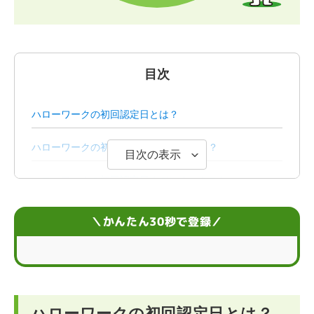
目次
ハローワークの初回認定日とは？
ハローワークの初回認定日には何をする？
目次の表示
ハローワークの初回認定日までにすべきこと
ハローワークの初回認定日に必要な持ち物
＼かんたん30秒で登録／
ハローワークの認定日に認められる求職活動
初回認定日から失業保険振込までの流れ
ハローワークの初回認定日とは？
ハローワークの初回認定日に関するQ＆A