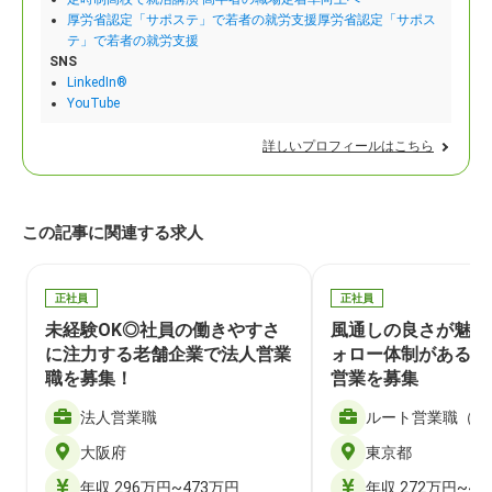
厚労省認定「サポステ」で若者の就労支援厚労省認定「サポス
テ」で若者の就労支援
SNS
LinkedIn®
YouTube
詳しいプロフィールはこちら
この記事に関連する求人
正社員
正社員
未経験OK◎社員の働きやすさ
⾵通しの良さが魅力
に注力する老舗企業で法人営業
ォロー体制がある会
職を募集！
営業を募集
法人営業職
ルート営業職（総
大阪府
東京都
年収 296万円~473万円
年収 272万円~43