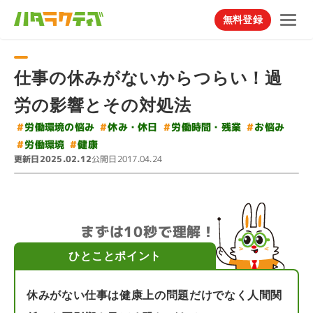
無料登録
仕事の休みがないからつらい！過
労の影響とその対処法
#
#
労働環境の悩み
労働時間・残業
#
休み・休日
#
お悩み
#
労働環境
#
健康
更新日
公開日
2025.02.12
2017.04.24
まずは10秒で理解！
ひとことポイント
休みがない仕事は健康上の問題だけでなく人間関