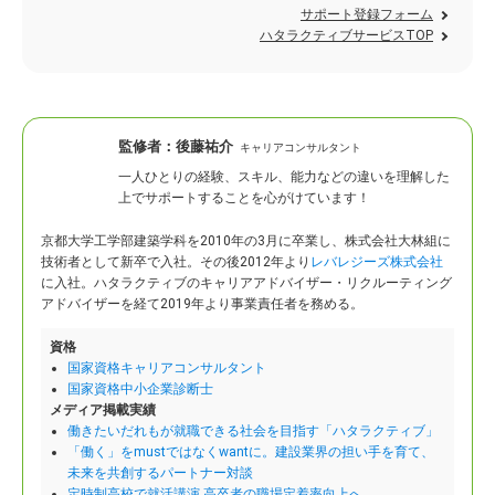
サポート登録フォーム
ハタラクティブサービスTOP
監修者：
後藤祐介
キャリアコンサルタント
一人ひとりの経験、スキル、能力などの違いを理解した
上でサポートすることを心がけています！
京都大学工学部建築学科を2010年の3月に卒業し、株式会社大林組に
技術者として新卒で入社。
その後2012年より
レバレジーズ株式会社
に入社。ハタラクティブのキャリアアドバイザー・リクルーティング
アドバイザーを経て2019年より事業責任者を務める。
資格
国家資格キャリアコンサルタント
国家資格中小企業診断士
メディア掲載実績
働きたいだれもが就職できる社会を目指す「ハタラクティブ」
「働く」をmustではなくwantに。建設業界の担い手を育て、
未来を共創するパートナー対談
定時制高校で就活講演 高卒者の職場定着率向上へ