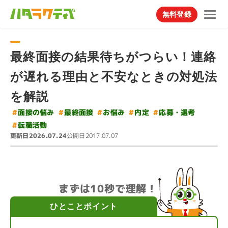
無料登録
最終面接の結果待ちがつらい！連絡
が遅れる理由と不安なときの対処法
を解説
#
#
#
面接の悩み
応募・選考
#
最終面接
#
お悩み
内定
#
転職活動
更新日
公開日
2026.07.24
2017.07.07
まずは10秒で理解！
ひとことポイント