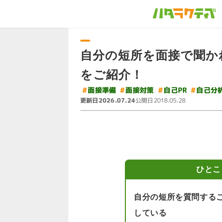
自分の短所を面接で聞か
をご紹介！
#
#
#
#
面接準備
面接対策
自己分
自己PR
更新日
公開日
2026.07.24
2018.05.28
ひとこ
自分の短所を質問する
している