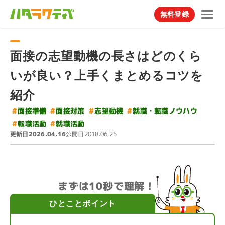
無料登録
面接の志望動機の長さはどのくら
いが良い？上手くまとめるコツを
紹介
#
就職・転職ノウハウ
#
#
#
面接準備
面接対策
志望動機
#
#
転職活動
就職活動
更新日
公開日
2026.04.16
2018.06.25
まずは10秒で理解！
ひとことポイント