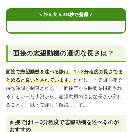
志望動機に盛り込みたい3つの要素
＼かんたん30秒で登録／
志望動機をまとめるコツ
面接の志望動機の例文を長さ別で紹介！
面接の志望動機の適切な長さは？
面接で志望動機を話す際は長さ以外にも注意しよう
面接で志望動機を述べる際は、1～3分程度の長さでま
とめると良いとされています。
ただし、「集団面接で
持ち時間が制限される」「面接官から時間を指定され
る」といった状況から、志望動機の適切な長さが変わ
ることも。以下で詳しく解説します。
面接では1～3分程度で志望動機を述べるのが
おすすめ