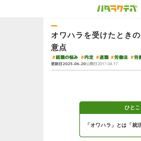
オワハラを受けたときの
意点
#
労
#
就職の悩み
#
#
#
労働法
内定
退職
更新日
公開日
2025.06.20
2017.04.17
ひとこ
「オワハラ」とは「就