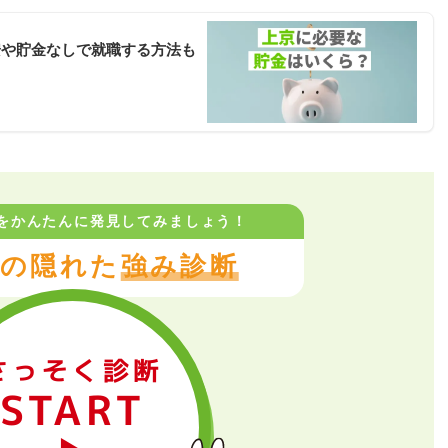
安や貯金なしで就職する方法も
をかんたんに
発見してみましょう！
の隠れた
強み診断
さっそく診断
START